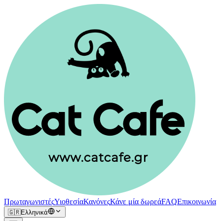
Πρωταγωνιστές
Υιοθεσία
Κανόνες
Κάνε μία δωρεά
FAQ
Επικοινωνία
🇬🇷
Ελληνικά